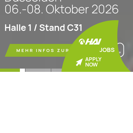
06.-08. Oktober 2026
Halle 1 / Stand C31
JOBS
MEHR INFOS ZUR MESSE
APPLY
NOW
1
2
3
4
5
HAIend
Aluminiumlösungen für
eine nachhaltige