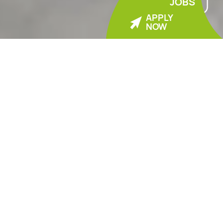
JOBS
APPLY
NOW
Nur wer den gesamten
Prozess beherrscht,
kann auch ganzheitlich
in neue Technologien
investieren.
Mit größter Leidenschaft für den hochkomplexen
Werkstoff Aluminium suchen wir bei HAI Tag für