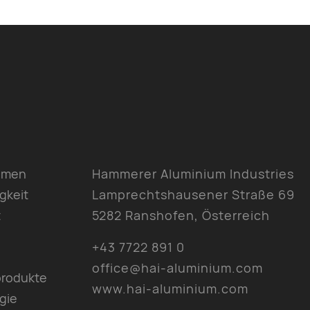
hmen
Hammerer Aluminium Industries
gkeit
Lamprechtshausener Straße 69
t
5282 Ranshofen, Österreich
+43 7722 891 0
office@hai-aluminium.com
produkte
www.hai-aluminium.com
gie