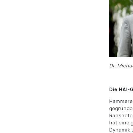
Dr. Mich
Die HAI-
Hammerer 
gegründe
Ranshofen
hat eine 
Dynamik u