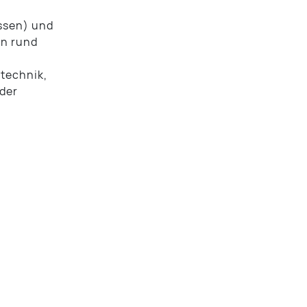
ssen) und
on rund
otechnik,
 der