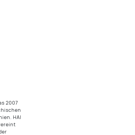
Das 2007
chischen
nien. HAI
ereint
der