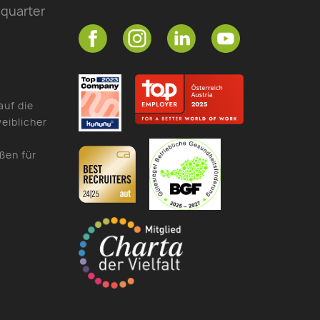
quarter
auf die
eiblicher
ßen für