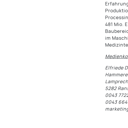
Erfahrung
Produktio
Processi
481 Mio. 
Baubereic
im Maschi
Medizinte
Medienko
Elfriede 
Hammerer
Lamprech
5282 Rans
0043 772
0043 664
marketin