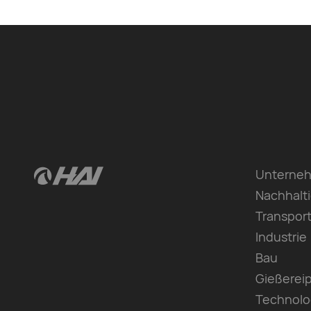
Unterne
Nachhalti
Transpor
Industrie
Bau
Gießerei
Technolo