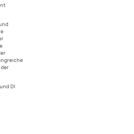
ent
 und
ne
er
he
der
angreiche
 der
 und DI