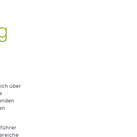
g
ich über
e
zenden
en
sführer
Bereiche