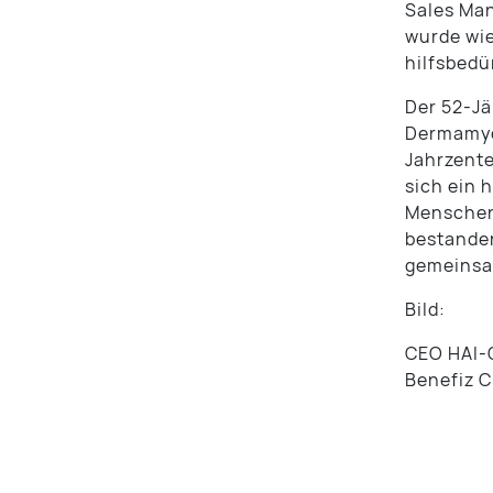
Sales Man
wurde wi
hilfsbedü
Der 52-Jä
Dermamyos
Jahrzente
sich ein 
Menschen
bestanden
gemeinsam
Bild:
CEO HAI-G
Benefiz C