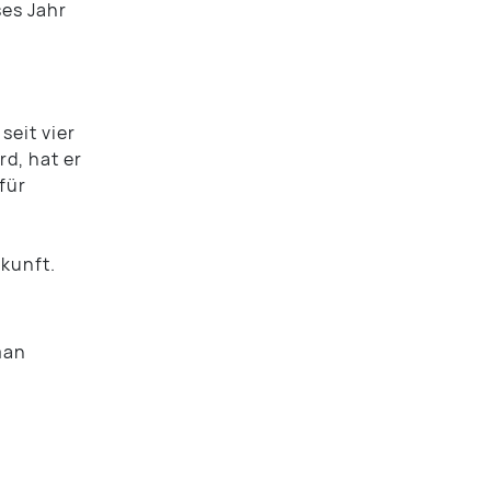
ses Jahr
seit vier
rd, hat er
für
kunft.
man