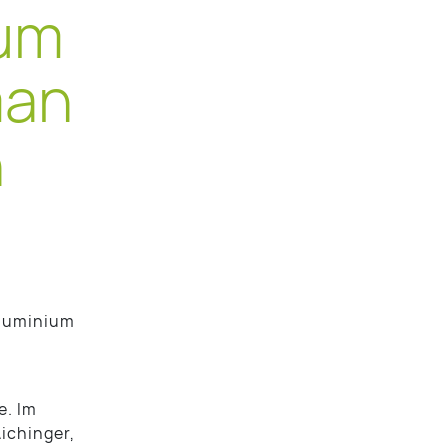
ium
man
n
Aluminium
e. Im
ichinger,