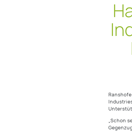
Ha
In
Ranshofen
Industrie
Unterstüt
„Schon se
Gegenzug 