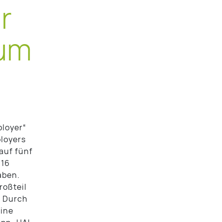
r
ium
ployer“
loyers
 auf fünf
 16
aben.
roßteil
. Durch
eine