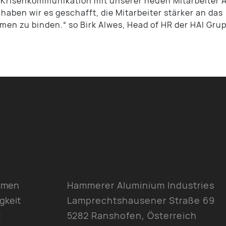
 Krisenkommunikation mit unserer neuen Mitarbeiter 
haben wir es geschafft, die Mitarbeiter stärker an das
en zu binden.“ so Birk Alwes, Head of HR der HAI Gru
hmen
Hammerer Aluminium Industries
gkeit
Lamprechtshausener Straße 69
t
5282 Ranshofen, Österreich