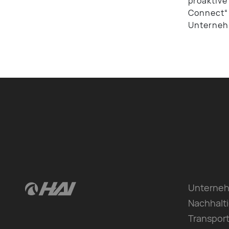
proaktive
Connect“ 
Unternehm
Unterne
Nachhalti
Transpor