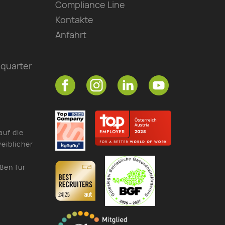
Compliance Line
Kontakte
Anfahrt
quarter
auf die
eiblicher
ßen für