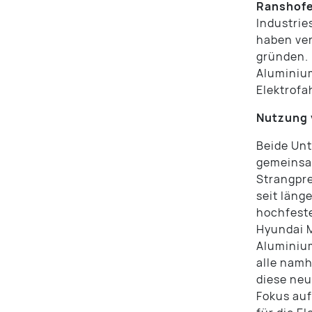
Ranshofe
Industrie
haben ver
gründen. 
Aluminiu
Elektrofa
Nutzung 
Beide Un
gemeinsam
Strangpre
seit län
hochfest
Hyundai M
Aluminium
alle namh
diese neu
Fokus au