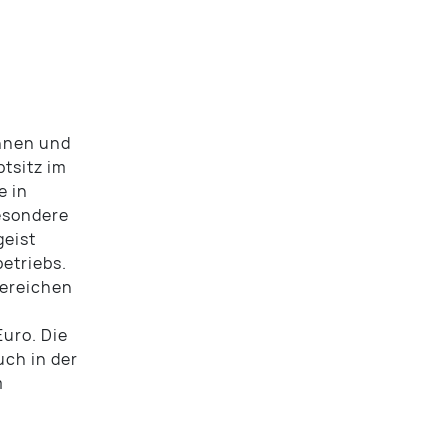
innen und
tsitz im
e in
esondere
geist
etriebs.
bereichen
uro. Die
uch in der
m