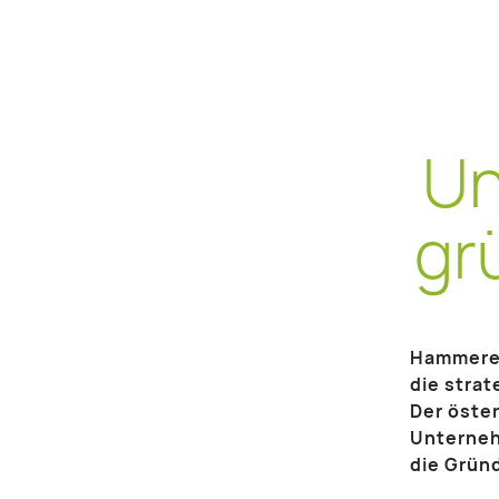
Un
gr
Hammerer
die stra
Der öste
Unterneh
die Grün