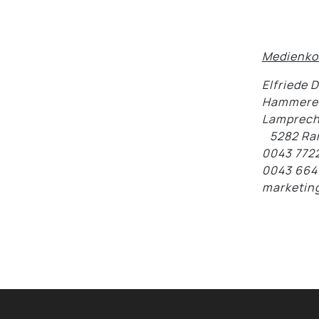
Medienko
Elfriede 
Hammerer
Lamprech
5282 Ran
0043 772
0043 664
marketin