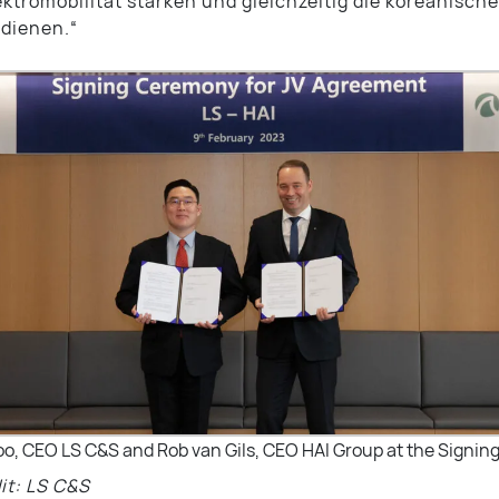
lektromobilität stärken und gleichzeitig die koreanisch
edienen.“
o, CEO LS C&S and Rob van Gils, CEO HAI Group at the Signi
it: LS C&S