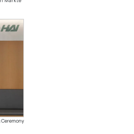
en Märkte
ng Ceremony