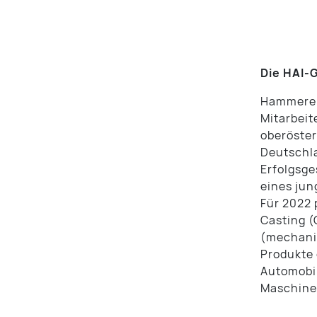
Die HAI-
Hammerer 
Mitarbeit
oberöster
Deutschla
Erfolgsge
eines jun
Für 2022 
Casting (
(mechanis
Produkte 
Automobil
Maschine