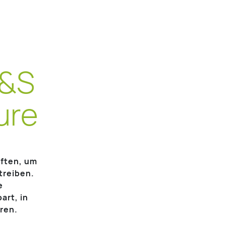
C&S
ure
aften, um
treiben.
e
art, in
ren.