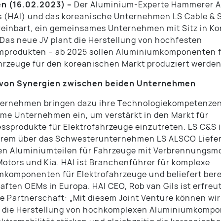
n (16.02.2023) –
Der Aluminium-Experte Hammerer 
s (HAI) und das koreanische Unternehmen LS Cable & 
einbart, ein gemeinsames Unternehmen mit Sitz in Ko
Das neue JV plant die Herstellung von hochfesten
mprodukten – ab 2025 sollen Aluminiumkomponenten 
hrzeuge für den koreanischen Markt produziert werden
von Synergien zwischen beiden Unternehmen
ternehmen bringen dazu ihre Technologiekompetenzen
e Unternehmen ein, um verstärkt in den Markt für
ssprodukte für Elektrofahrzeuge einzutreten. LS C&S i
gerem über das Schwesterunternehmen LS ALSCO Liefe
en Aluminiumteilen für Fahrzeuge mit Verbrennungsmo
otors und Kia. HAI ist Branchenführer für komplexe
komponenten für Elektrofahrzeuge und beliefert berei
aften OEMs in Europa. HAI CEO, Rob van Gils ist erfreu
e Partnerschaft: „Mit diesem Joint Venture können wi
f die Herstellung von hochkomplexen Aluminiumkomp