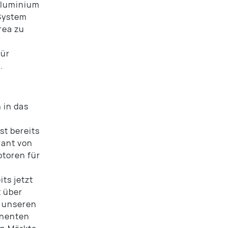
Aluminium
System
rea zu
für
.
 in das
st bereits
rant von
toren für
ts jetzt
t über
r unseren
onenten