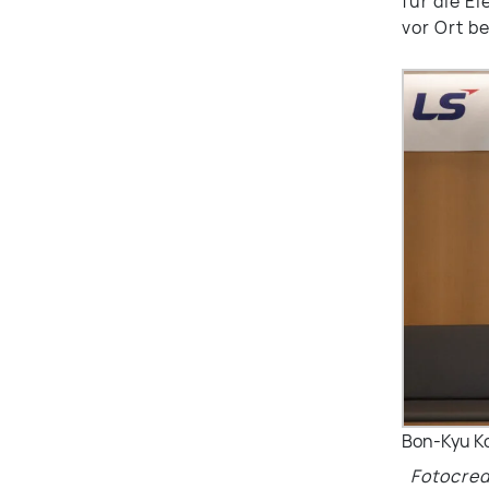
für die E
vor Ort b
Bon-Kyu Ko
Fotocred