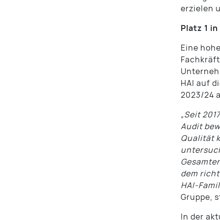
erzielen 
Platz 1 i
Eine hohe
Fachkräf
Unterneh
HAI auf d
2023/24 a
„Seit 201
Audit bew
Qualität 
untersuc
Gesamterg
dem richt
HAI-Famil
Gruppe, s
In der ak