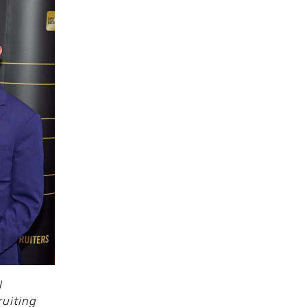
I
uiting