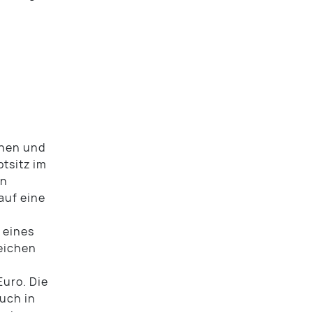
nnen und
tsitz im
in
auf eine
 eines
reichen
uro. Die
uch in