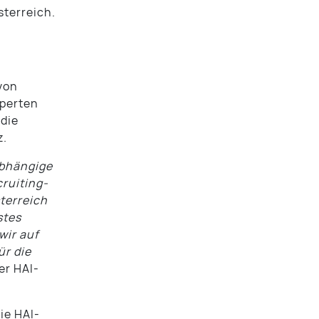
sterreich.
von
perten
die
z.
abhängige
cruiting-
sterreich
stes
wir auf
ür die
der HAI-
ie HAI-