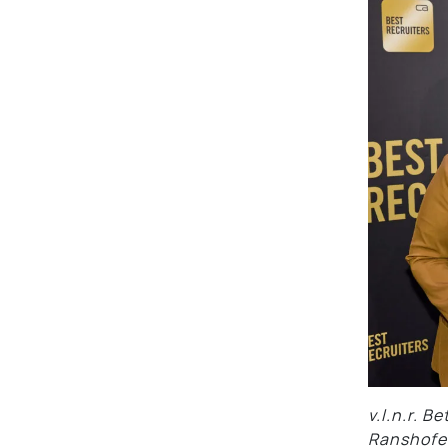
v.l.n.r. 
Ranshofe