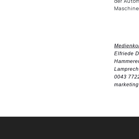
der Autom
Maschine
Medienkon
Elfriede 
Hammerer
Lamprecht
0043 772
marketin