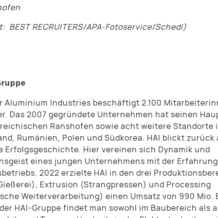
hofen
it: BEST RECRUITERS/APA-Fotoservice/Schedl)
Gruppe
Aluminium Industries beschäftigt 2.100 Mitarbeiteri
er. Das 2007 gegründete Unternehmen hat seinen Haup
reichischen Ranshofen sowie acht weitere Standorte 
nd, Rumänien, Polen und Südkorea. HAI blickt zurück 
 Erfolgsgeschichte. Hier vereinen sich Dynamik und
nsgeist eines jungen Unternehmens mit der Erfahrung
sbetriebs. 2022 erzielte HAI in den drei Produktionsbe
Gießerei), Extrusion (Strangpressen) und Processing
che Weiterverarbeitung) einen Umsatz von 990 Mio. E
der HAI-Gruppe findet man sowohl im Baubereich als a