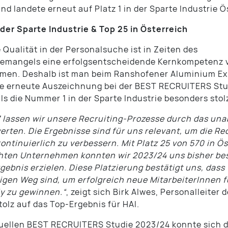
und landete erneut auf Platz 1 in der Sparte Industrie Ö
n der Sparte Industrie & Top 25 in Österreich
 Qualität in der Personalsuche ist in Zeiten des
temangels eine erfolgsentscheidende Kernkompetenz 
men. Deshalb ist man beim Ranshofener Aluminium Ex
ie erneute Auszeichnung bei der BEST RECRUITERS Stu
ls die Nummer 1 in der Sparte Industrie besonders stol
7 lassen wir unsere Recruiting-Prozesse durch das un
erten. Die Ergebnisse sind für uns relevant, um die Re
kontinuierlich zu verbessern. Mit Platz 25 von 570 in Ö
hten Unternehmen konnten wir 2023/24 uns bisher be
ebnis erzielen. Diese Platzierung bestätigt uns, dass 
igen Weg sind, um erfolgreich neue MitarbeiterInnen f
y zu gewinnen.“
, zeigt sich Birk Alwes, Personalleiter 
tolz auf das Top-Ergebnis für HAI.
tuellen BEST RECRUITERS Studie 2023/24 konnte sich d