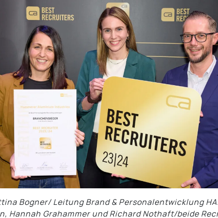
Bettina Bogner/ Leitung Brand & Personalentwicklung HA
n, Hannah Grahammer und Richard Nothaft/beide Recr