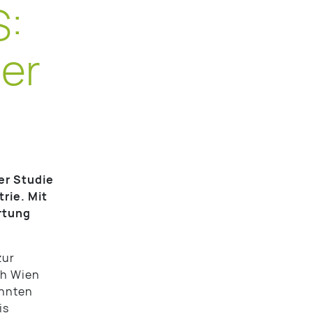
S:
der
er Studie
rie. Mit
rtung
zur
ch Wien
ehnten
is