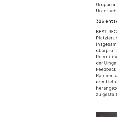
Gruppe im
Unterneh
326 ents
BEST RECR
Platzieru
Insgesamt
überprüft
Recruitin
der Umgan
Feedback
Rahmen de
ermittelt
herangezo
zu gestal