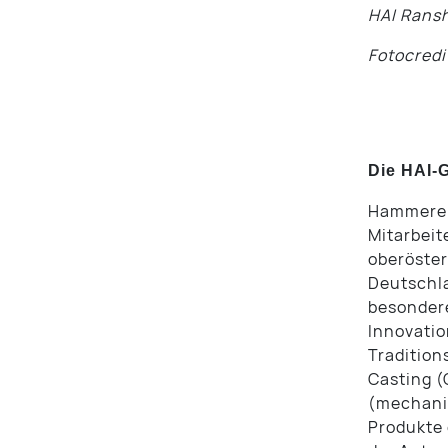
HAI Rans
Fotocred
Die HAI-
Hammerer 
Mitarbeit
oberöster
Deutschla
besondere
Innovatio
Tradition
Casting (
(mechanis
Produkte 