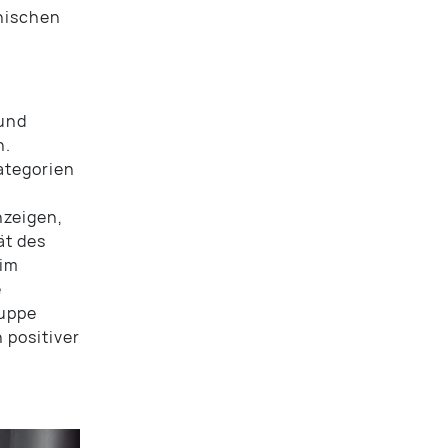
chischen
 und
n.
ategorien
nzeigen,
ät des
 im
e
ruppe
 positiver