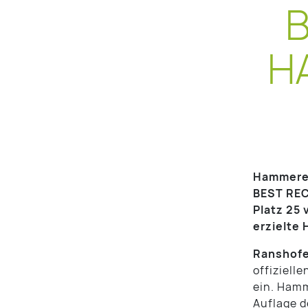
B
HA
Hammerer
BEST RECR
Platz 25
erzielte 
Ranshofe
offiziell
ein. Hamm
Auflage d